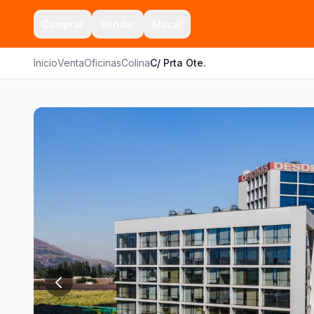
Comprar
Vender
Macal
Inicio
Venta
Oficinas
Colina
C/ Prta Ote.