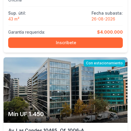
Sup. útil:
Fecha subasta:
43 m²
26-08-2026
Garantía requerida:
$4.000.000
Inscríbete
Con estacionamiento
Mín UF 1.450
Av. Las Condes 10465, Of. 1006-A