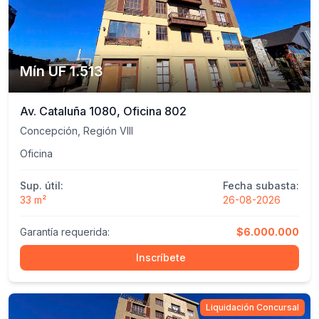
Mín UF 1.513
Av. Cataluña 1080, Oficina 802
Concepción, Región VIII
Oficina
Sup. útil:
Fecha subasta:
33 m²
26-08-2026
Garantía requerida:
$6.000.000
Inscríbete
Liquidación Concursal