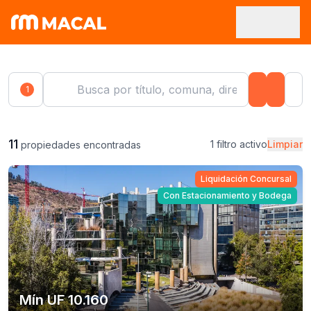
1
11
1 filtro activo
Limpiar
propiedades encontradas
Liquidación Concursal
Con Estacionamiento y Bodega
Mín UF 10.160