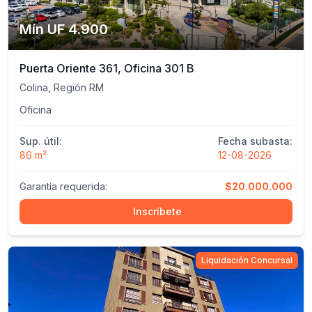
Mín UF 4.900
Puerta Oriente 361, Oficina 301 B
Colina, Región RM
Oficina
Sup. útil:
Fecha subasta:
86 m²
12-08-2026
Garantía requerida:
$20.000.000
Inscríbete
Liquidación Concursal