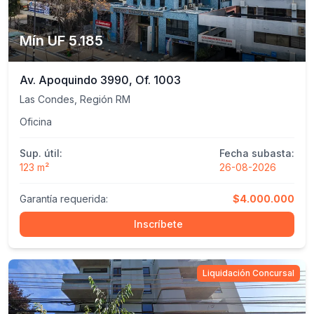
Mín UF 5.185
Av. Apoquindo 3990, Of. 1003
Las Condes, Región RM
Oficina
Sup. útil:
Fecha subasta:
123 m²
26-08-2026
Garantía requerida:
$4.000.000
Inscríbete
Liquidación Concursal