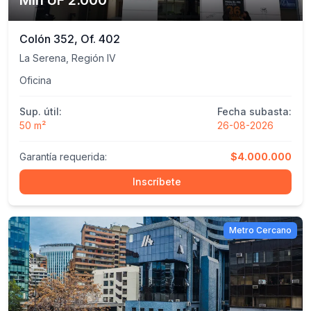
Mín UF 2.000
Colón 352, Of. 402
La Serena, Región IV
Oficina
Sup. útil:
Fecha subasta:
50 m²
26-08-2026
Garantía requerida:
$4.000.000
Inscríbete
Metro Cercano