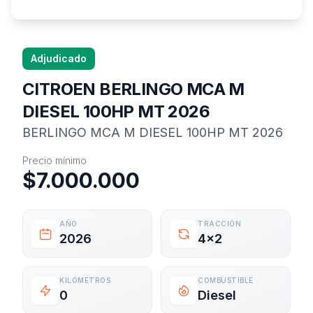
Adjudicado
CITROEN BERLINGO MCA M
DIESEL 100HP MT 2026
BERLINGO MCA M DIESEL 100HP MT 2026
Información del vehículo
Precio mínimo
$7.000.000
AÑO
TRACCIÓN
2026
4x2
KILÓMETROS
COMBUSTIBLE
0
Diesel