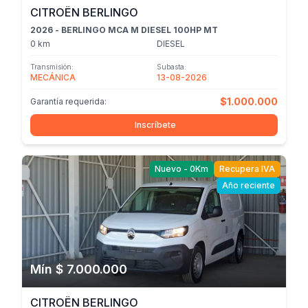
CITROËN BERLINGO
2026 - BERLINGO MCA M DIESEL 100HP MT
0 km
DIESEL
Transmisión:
Subasta:
MECÁNICA
13-08-2026
$1.000.000
Garantía requerida:
Inscríbete
Nuevo - 0Km
Recupera IVA
Año reciente
Mín $ 7.000.000
CITROËN BERLINGO