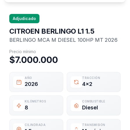
Adjudicado
CITROEN BERLINGO L1 1.5
BERLINGO MCA M DIESEL 100HP MT 2026
Información del vehículo
Precio mínimo
$7.000.000
AÑO
TRACCIÓN
2026
4x2
KILÓMETROS
COMBUSTIBLE
8
Diesel
CILINDRADA
TRANSMISIÓN