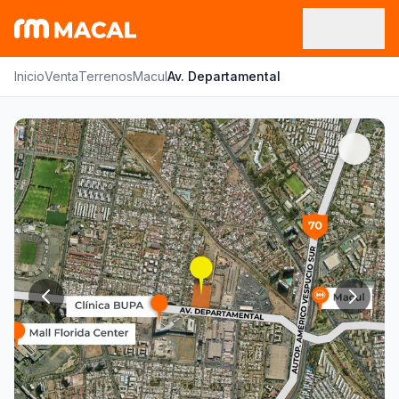
Inicio
Venta
Terrenos
Macul
Av. Departamental