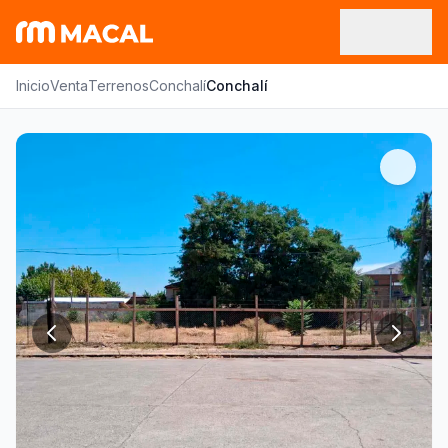
Inicio
Venta
Terrenos
Conchalí
Conchalí