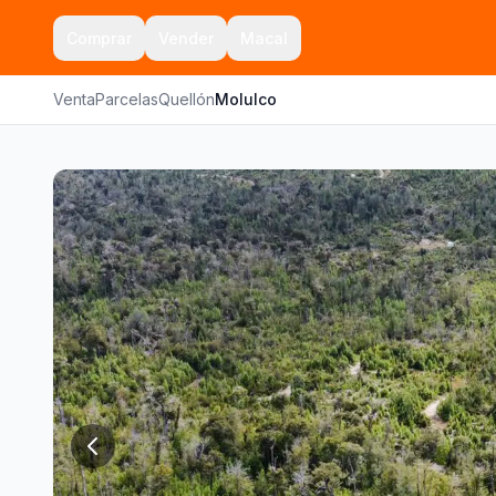
Comprar
Vender
Macal
Venta
Parcelas
Quellón
Molulco