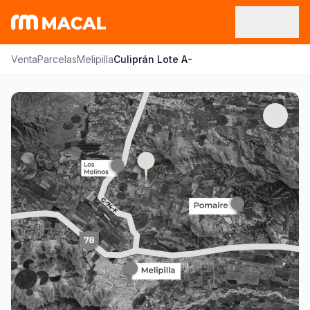
Venta
Parcelas
Melipilla
Culiprán Lote A-