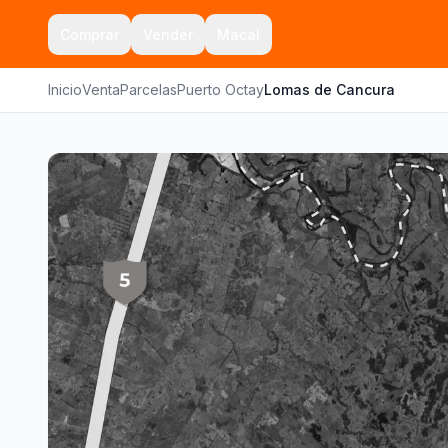
Comprar
Vender
Macal
Inicio
Venta
Parcelas
Puerto Octay
Lomas de Cancura