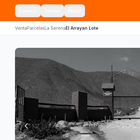
Comprar
Vender
Macal
Venta
Parcelas
La Serena
El Arrayan Lote