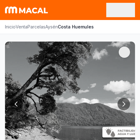
Inicio
Venta
Parcelas
Aysén
Costa Huemules