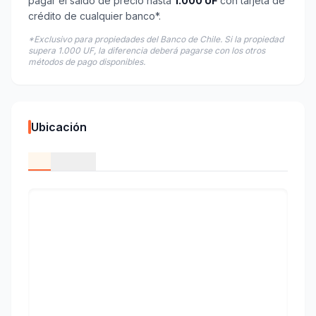
pagar el saldo de precio hasta
1.000 UF
con tarjeta de
crédito de cualquier banco*.
*Exclusivo para propiedades del Banco de Chile. Si la propiedad
supera 1.000 UF, la diferencia deberá pagarse con los otros
métodos de pago disponibles.
Ubicación