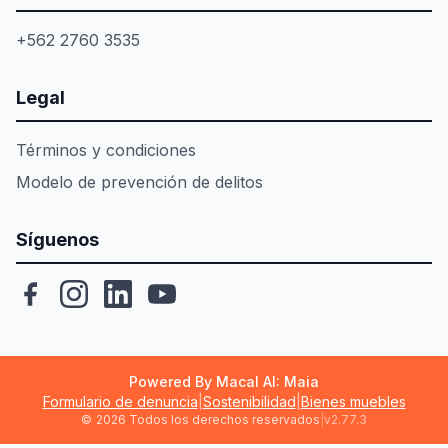
+562 2760 3535
Legal
Términos y condiciones
Modelo de prevención de delitos
Síguenos
Powered By Macal AI: Maia
Formulario de denuncia
|
Sostenibilidad
|
Bienes muebles
©
2026 Todos los derechos reservados
|
v2.77.3