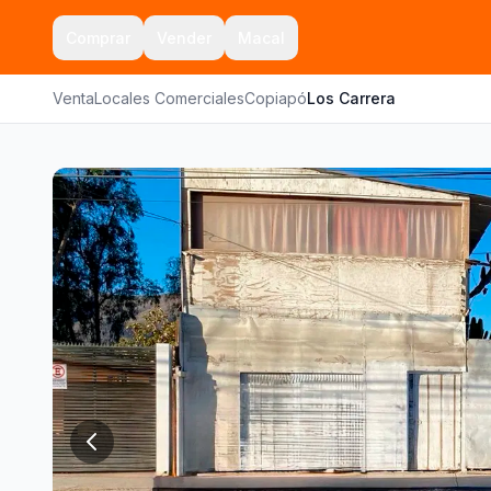
Comprar
Vender
Macal
Venta
Locales Comerciales
Copiapó
Los Carrera