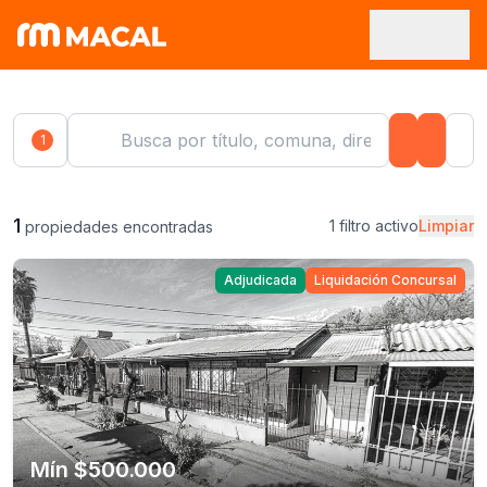
1
1
1 filtro activo
Limpiar
propiedades encontradas
Adjudicada
Liquidación Concursal
Mín $500.000