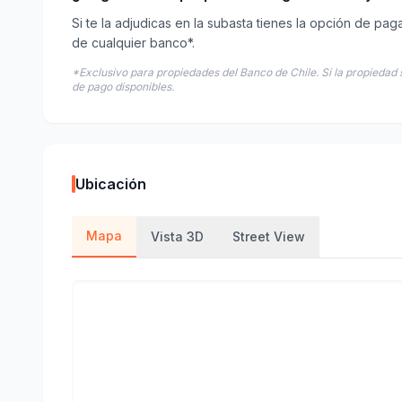
Si te la adjudicas en la subasta tienes la opción de pag
de cualquier banco*.
*Exclusivo para propiedades del Banco de Chile. Si la propiedad 
de pago disponibles.
Ubicación
Mapa
Vista 3D
Street View