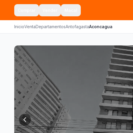
Comprar
Vender
Macal
Inicio
Venta
Departamentos
Antofagasta
Aconcagua