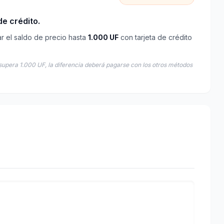
e crédito.
ar el saldo de precio hasta
1.000 UF
con tarjeta de crédito
supera 1.000 UF, la diferencia deberá pagarse con los otros métodos