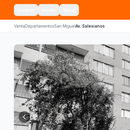
Comprar
Vender
Macal
Venta
Departamentos
San Miguel
Av. Salesianos