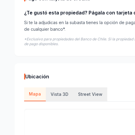
¿Te gustó esta propiedad? Págala con tarjeta d
Si te la adjudicas en la subasta tienes la opción de pag
de cualquier banco*.
*Exclusivo para propiedades del Banco de Chile. Si la propiedad 
de pago disponibles.
Ubicación
Mapa
Vista 3D
Street View