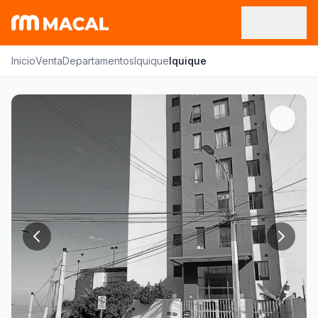
Inicio
Venta
Departamentos
Iquique
Iquique