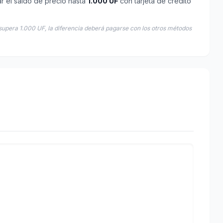
ar el saldo de precio hasta
1.000 UF
con tarjeta de crédito
supera 1.000 UF, la diferencia deberá pagarse con los otros métodos