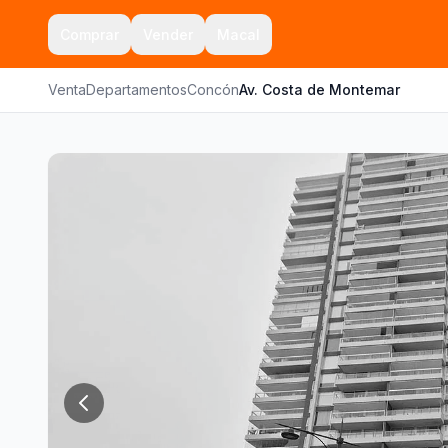
Comprar
Vender
Macal
Venta
Departamentos
Concón
Av. Costa de Montemar