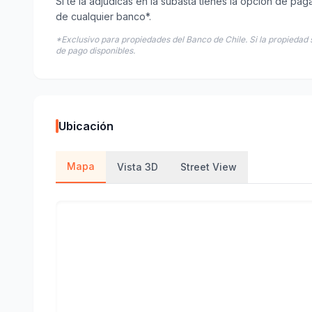
Si te la adjudicas en la subasta tienes la opción de pag
de cualquier banco*.
*Exclusivo para propiedades del Banco de Chile. Si la propiedad 
de pago disponibles.
Ubicación
Mapa
Vista 3D
Street View