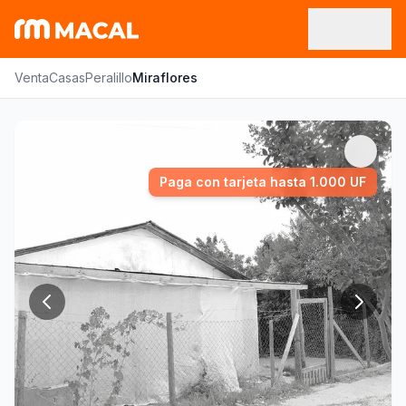
Venta
Casas
Peralillo
Miraflores
Paga con tarjeta hasta 1.000 UF