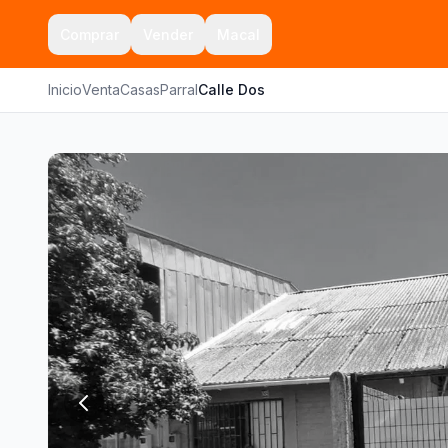
Comprar
Vender
Macal
Inicio
Venta
Casas
Parral
Calle Dos