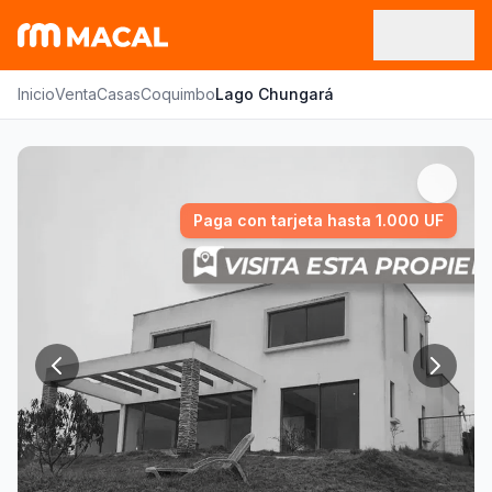
Inicio
Venta
Casas
Coquimbo
Lago Chungará
Paga con tarjeta hasta 1.000 UF