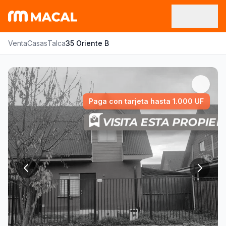
Venta
Casas
Talca
35 Oriente B
Paga con tarjeta hasta 1.000 UF