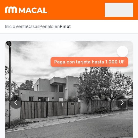
Inicio
Venta
Casas
Peñalolén
Pinot
Paga con tarjeta hasta 1.000 UF