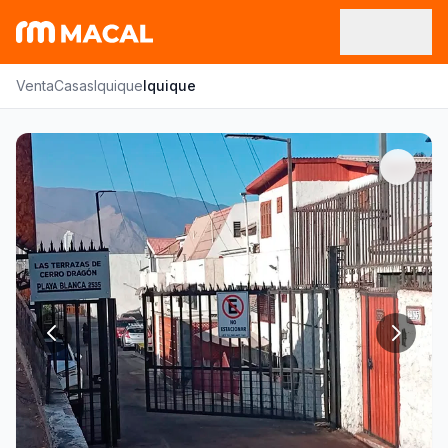
Venta
Casas
Iquique
Iquique