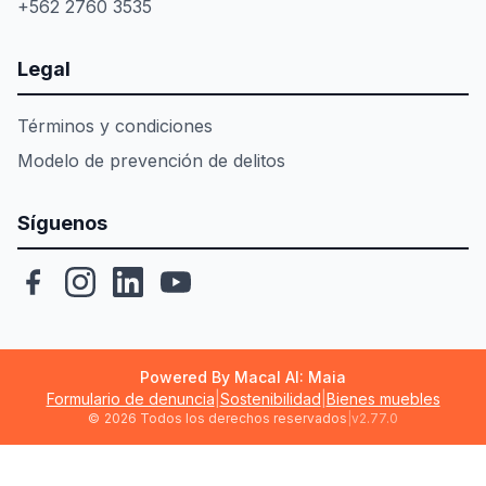
+562 2760 3535
Legal
Términos y condiciones
Modelo de prevención de delitos
Síguenos
Powered By Macal AI: Maia
Formulario de denuncia
|
Sostenibilidad
|
Bienes muebles
©
2026 Todos los derechos reservados
|
v2.77.0