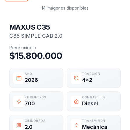
14 imágenes disponibles
MAXUS C35
C35 SIMPLE CAB 2.0
Información del vehículo
Precio mínimo
$15.800.000
AÑO
TRACCIÓN
2026
4x2
KILÓMETROS
COMBUSTIBLE
700
Diesel
CILINDRADA
TRANSMISIÓN
2.0
Mecánica