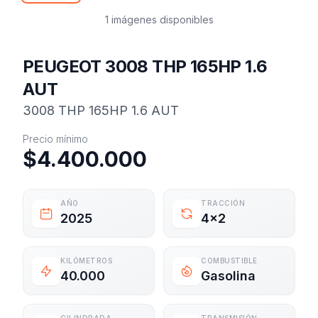
1 imágenes disponibles
PEUGEOT 3008 THP 165HP 1.6
AUT
3008 THP 165HP 1.6 AUT
Información del vehículo
Precio mínimo
$4.400.000
AÑO
TRACCIÓN
2025
4x2
KILÓMETROS
COMBUSTIBLE
40.000
Gasolina