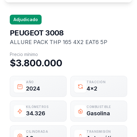
Adjudicado
PEUGEOT 3008
ALLURE PACK THP 165 4X2 EAT6 5P
Información del vehículo
Precio mínimo
$3.800.000
AÑO
TRACCIÓN
2024
4x2
KILÓMETROS
COMBUSTIBLE
34.326
Gasolina
CILINDRADA
TRANSMISIÓN