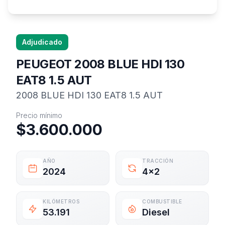
Adjudicado
PEUGEOT 2008 BLUE HDI 130
EAT8 1.5 AUT
2008 BLUE HDI 130 EAT8 1.5 AUT
Información del vehículo
Precio mínimo
$3.600.000
AÑO
TRACCIÓN
2024
4x2
KILÓMETROS
COMBUSTIBLE
53.191
Diesel