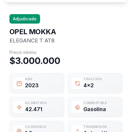
Adjudicado
OPEL MOKKA
ELEGANCE T AT8
Información del vehículo
Precio mínimo
$3.000.000
AÑO
TRACCIÓN
2023
4x2
KILÓMETROS
COMBUSTIBLE
42.471
Gasolina
CILINDRADA
TRANSMISIÓN