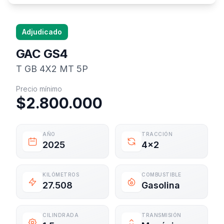
Adjudicado
GAC GS4
T GB 4X2 MT 5P
Información del vehículo
Precio mínimo
$2.800.000
AÑO
TRACCIÓN
2025
4x2
KILÓMETROS
COMBUSTIBLE
27.508
Gasolina
CILINDRADA
TRANSMISIÓN